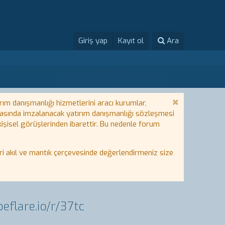
Giriş yap
Kayıt ol
Ara
rım danışmanlığı hizmetlerini aracı kurumlar,
 arasında imzalanacak yatırım danışmanlığı sözleşmesi
 kişisel görüşlerinden ibarettir. Bu nedenle forum
i akıl ve mantık çerçevesinde değerlendirmeniz size
eflare.io/r/37tc