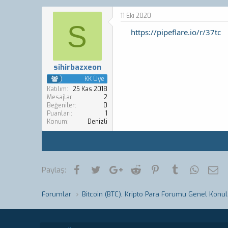
o
a
n
ş
11 Eki 2020
b
l
S
https://pipeflare.io/r/37tc
u
a
y
n
u
g
b
ı
sihirbazxeon
a
ç
ş
t
KK Üye
l
a
Katılım
25 Kas 2018
a
r
Mesajlar
2
Beğeniler
0
t
i
Puanları
1
a
h
Konum
Denizli
n
i
Facebook
Twitter
Google+
Reddit
Pinterest
Tumblr
WhatsA
E-
Paylaş:
Forumlar
Bitcoin (BTC), Kripto Para Forumu Genel Konul