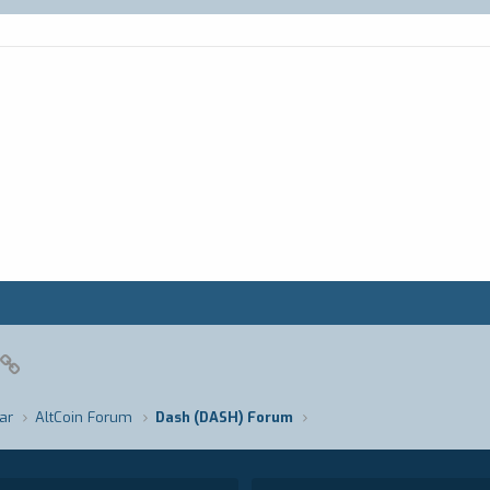
pp
posta
Link
ar
AltCoin Forum
Dash (DASH) Forum