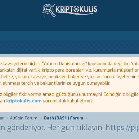
tavsiyelerin hiçbiri "Yatırım Danışmanlığı" kapsamında değildir. Yatı
kalar, dijital varlık, kripto para borsaları v.b. kurumlarla müşteri
, belge, yorum, tavsiye, analizler, haber ve yazılar forum üyelerinin
ı alınması tercih ve beklentilerinize uygun olmayabilir.
lgiler fikir verme amacı güttüğünü unutmayın! Edindiğiniz bilgiler
tan
kriptokulis.com
sorumluluk kabul etmez.
ar
AltCoin Forum
Dash (DASH) Forum
 gönderiyor. Her gün tıklayın. https://pip