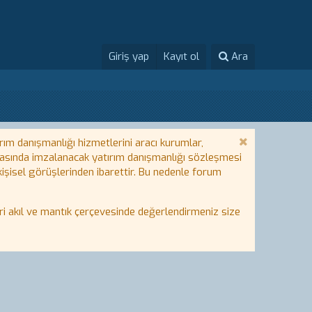
Giriş yap
Kayıt ol
Ara
rım danışmanlığı hizmetlerini aracı kurumlar,
 arasında imzalanacak yatırım danışmanlığı sözleşmesi
 kişisel görüşlerinden ibarettir. Bu nedenle forum
i akıl ve mantık çerçevesinde değerlendirmeniz size