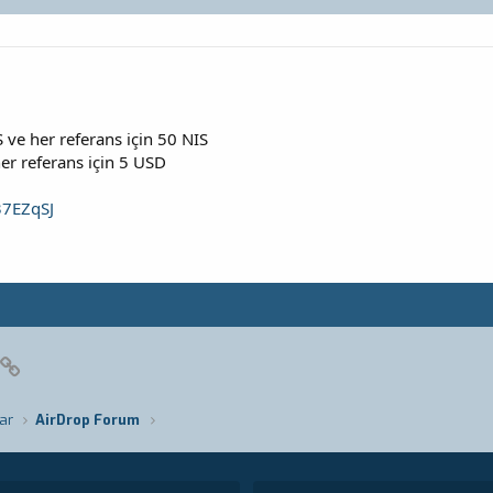
ve her referans için 50 NIS
r referans için 5 USD
/37EZqSJ
pp
posta
Link
ar
AirDrop Forum