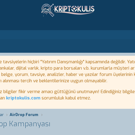
tavsiyelerin hiçbiri "Yatırım Danışmanlığı" kapsamında değildir. Yatı
kalar, dijital varlık, kripto para borsaları v.b. kurumlarla müşteri
, belge, yorum, tavsiye, analizler, haber ve yazılar forum üyelerinin
ı alınması tercih ve beklentilerinize uygun olmayabilir.
lgiler fikir verme amacı güttüğünü unutmayın! Edindiğiniz bilgiler
tan
kriptokulis.com
sorumluluk kabul etmez.
ar
AirDrop Forum
rop Kampanyası