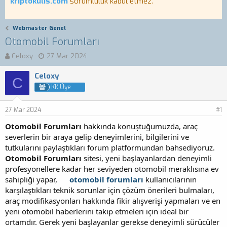
kriptokulis.com
sorumluluk kabul etmez.
Webmaster Genel
Otomobil Forumları
K
B
Celoxy
27 Mar 2024
o
a
n
ş
Celoxy
C
b
l
KK Üye
u
a
y
n
27 Mar 2024
u
g
#1
b
ı
Otomobil Forumları
hakkında konuştuğumuzda, araç
a
ç
severlerin bir araya gelip deneyimlerini, bilgilerini ve
ş
t
tutkularını paylaştıkları forum platformundan bahsediyoruz.
l
a
a
r
Otomobil Forumları
sitesi, yeni başlayanlardan deneyimli
t
i
profesyonellere kadar her seviyeden otomobil meraklısına ev
a
h
sahipliği yapar,
otomobil forumları
kullanıcılarının
n
i
karşılaştıkları teknik sorunlar için çözüm önerileri bulmaları,
araç modifikasyonları hakkında fikir alışverişi yapmaları ve en
yeni otomobil haberlerini takip etmeleri için ideal bir
ortamdır. Gerek yeni başlayanlar gerekse deneyimli sürücüler