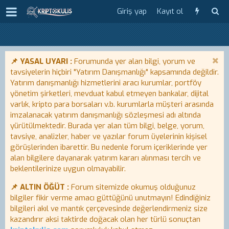
Giriş yap
Kayıt ol
📌 YASAL UYARI :
Forumunda yer alan bilgi, yorum ve
tavsiyelerin hiçbiri "Yatırım Danışmanlığı" kapsamında değildir.
Yatırım danışmanlığı hizmetlerini aracı kurumlar, portföy
yönetim şirketleri, mevduat kabul etmeyen bankalar, dijital
varlık, kripto para borsaları v.b. kurumlarla müşteri arasında
imzalanacak yatırım danışmanlığı sözleşmesi adı altında
yürütülmektedir. Burada yer alan tüm bilgi, belge, yorum,
tavsiye, analizler, haber ve yazılar forum üyelerinin kişisel
görüşlerinden ibarettir. Bu nedenle forum içeriklerinde yer
alan bilgilere dayanarak yatırım kararı alınması tercih ve
beklentilerinize uygun olmayabilir.
📌 ALTIN ÖĞÜT :
Forum sitemizde okumuş olduğunuz
bilgiler fikir verme amacı güttüğünü unutmayın! Edindiğiniz
bilgileri akıl ve mantık çerçevesinde değerlendirmeniz size
kazandırır aksi taktirde doğacak olan her türlü sonuçtan