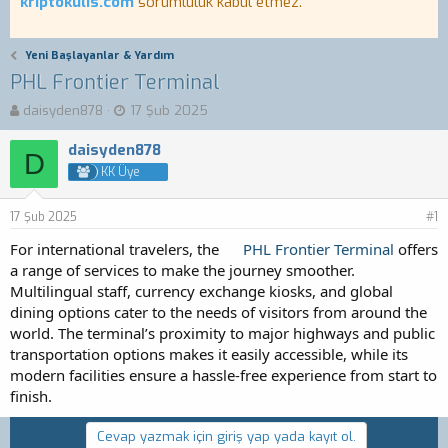
kriptokulis.com
sorumluluk kabul etmez.
Yeni Başlayanlar & Yardım
PHL Frontier Terminal
K
B
daisyden878
17 Şub 2025
o
a
n
ş
daisyden878
D
b
l
KK Üye
u
a
y
n
17 Şub 2025
u
g
#1
b
ı
For international travelers, the
PHL Frontier Terminal
offers
a
ç
a range of services to make the journey smoother.
ş
t
Multilingual staff, currency exchange kiosks, and global
l
a
a
r
dining options cater to the needs of visitors from around the
t
i
world. The terminal’s proximity to major highways and public
a
h
transportation options makes it easily accessible, while its
n
i
modern facilities ensure a hassle-free experience from start to
finish.
Cevap yazmak için giriş yap yada kayıt ol.