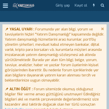
Giriş yap
Kayıt ol
📌 YASAL UYARI :
Forumunda yer alan bilgi, yorum ve
tavsiyelerin hiçbiri "Yatırım Danışmanlığı" kapsamında değildir.
Yatırım danışmanlığı hizmetlerini aracı kurumlar, portföy
yönetim şirketleri, mevduat kabul etmeyen bankalar, dijital
varlık, kripto para borsaları v.b. kurumlarla müşteri arasında
imzalanacak yatırım danışmanlığı sözleşmesi adı altında
yürütülmektedir. Burada yer alan tüm bilgi, belge, yorum,
tavsiye, analizler, haber ve yazılar forum üyelerinin kişisel
görüşlerinden ibarettir. Bu nedenle forum içeriklerinde yer
alan bilgilere dayanarak yatırım kararı alınması tercih ve
beklentilerinize uygun olmayabilir.
📌 ALTIN ÖĞÜT :
Forum sitemizde okumuş olduğunuz
bilgiler fikir verme amacı güttüğünü unutmayın! Edindiğiniz
bilgileri akıl ve mantık çerçevesinde değerlendirmeniz size
kazandırır aksi taktirde doğacak olan her türlü sonuçtan