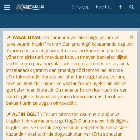
Giriş yap
Kayıt ol
📌 YASAL UYARI :
Forumunda yer alan bilgi, yorum ve
tavsiyelerin hiçbiri "Yatırım Danışmanlığı" kapsamında değildir.
Yatırım danışmanlığı hizmetlerini aracı kurumlar, portföy
yönetim şirketleri, mevduat kabul etmeyen bankalar, dijital
varlık, kripto para borsaları v.b. kurumlarla müşteri arasında
imzalanacak yatırım danışmanlığı sözleşmesi adı altında
yürütülmektedir. Burada yer alan tüm bilgi, belge, yorum,
tavsiye, analizler, haber ve yazılar forum üyelerinin kişisel
görüşlerinden ibarettir. Bu nedenle forum içeriklerinde yer
alan bilgilere dayanarak yatırım kararı alınması tercih ve
beklentilerinize uygun olmayabilir.
📌 ALTIN ÖĞÜT :
Forum sitemizde okumuş olduğunuz
bilgiler fikir verme amacı güttüğünü unutmayın! Edindiğiniz
bilgileri akıl ve mantık çerçevesinde değerlendirmeniz size
kazandırır aksi taktirde doğacak olan her türlü sonuçtan