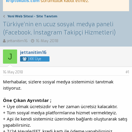
kriptokulis.com
sorumluluk kabul etmez.
Yeni Web Sitesi - Site Tanıtım
Türkiye’nin en ucuz sosyal medya paneli
(Facebook, İnstagram Takipçi Hizmetleri)
K
B
jettanitim16
16 May 2018
o
a
n
ş
jettanitim16
J
b
l
KK Üye
u
a
y
n
16 May 2018
u
g
#1
b
ı
Merhabalar, sizlere sosyal medya sistemimizi tanıtmak
a
ç
istiyoruz.
ş
t
l
a
a
r
Öne Çıkan Ayrıntılar ;
t
i
+ Üye olmak ücretsizdir ve her zaman ücretsiz kalacaktır.
a
h
+ Tüm sosyal medya platformlarına hizmet vermekteyiz.
n
i
+ Api ile kendi sisteminiz üzerinden bağlantı oluşturarak satış
yapabilirsiniz.
+ 7/24 Havale/EFT, kredi kartı ile ödeme yapabilirsiniz.