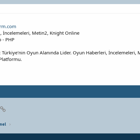
frm.com
i, İncelemeleri, Metin2, Knight Online
o - PHP
: Türkiye'nin Oyun Alanında Lider. Oyun Haberleri, İncelemeleri,
Platformu.
pp
posta
Link
nel