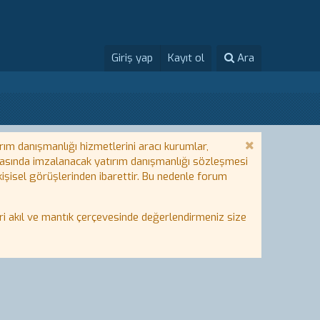
Giriş yap
Kayıt ol
Ara
rım danışmanlığı hizmetlerini aracı kurumlar,
 arasında imzalanacak yatırım danışmanlığı sözleşmesi
 kişisel görüşlerinden ibarettir. Bu nedenle forum
i akıl ve mantık çerçevesinde değerlendirmeniz size