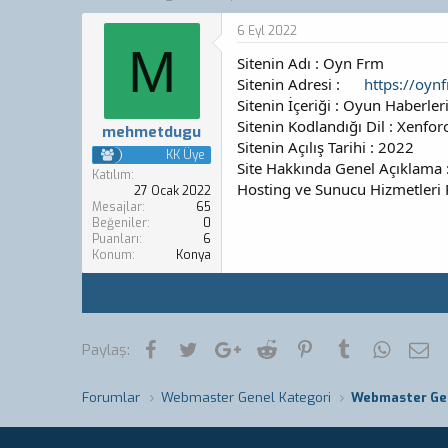
o
a
n
ş
6 Eyl 2022
b
l
M
Sitenin Adı : Oyn Frm
u
a
y
n
Sitenin Adresi :
https://oyn
u
g
Sitenin İçeriği : Oyun Haberler
b
ı
Sitenin Kodlandığı Dil : Xenfor
mehmetdugu
a
ç
Sitenin Açılış Tarihi : 2022
ş
t
KK Üye
Site Hakkında Genel Açıklama 
l
a
Katılım
Hosting ve Sunucu Hizmetleri 
a
r
27 Ocak 2022
Mesajlar
65
t
i
Beğeniler
0
a
h
Puanları
6
n
i
Konum
Konya
Facebook
Twitter
Google+
Reddit
Pinterest
Tumblr
WhatsA
E-
Paylaş:
Forumlar
Webmaster Genel Kategori
Webmaster Ge