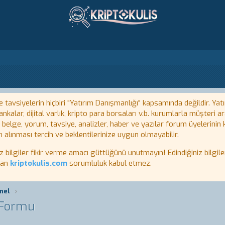
tavsiyelerin hiçbiri "Yatırım Danışmanlığı" kapsamında değildir. Yatı
kalar, dijital varlık, kripto para borsaları v.b. kurumlarla müşteri
, belge, yorum, tavsiye, analizler, haber ve yazılar forum üyelerinin
ı alınması tercih ve beklentilerinize uygun olmayabilir.
lgiler fikir verme amacı güttüğünü unutmayın! Edindiğiniz bilgiler
tan
kriptokulis.com
sorumluluk kabul etmez.
nel
 Formu