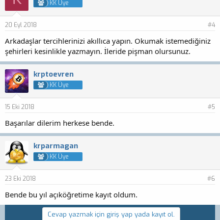
KK Üye
20 Eyl 2018
#4
Arkadaşlar tercihlerinizi akıllıca yapın. Okumak istemediğiniz
şehirleri kesinlikle yazmayın. İleride pişman olursunuz.
krptoevren
KK Üye
15 Eki 2018
#5
Başarılar dilerim herkese bende.
krparmagan
KK Üye
23 Eki 2018
#6
Bende bu yıl açıköğretime kayıt oldum.
Cevap yazmak için giriş yap yada kayıt ol.