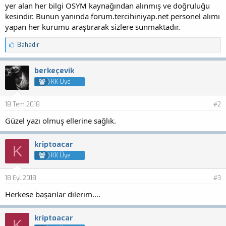
yer alan her bilgi OSYM kaynağından alınmış ve doğruluğu
kesindir. Bunun yanında forum.tercihiniyap.net personel alımı
yapan her kurumu araştırarak sizlere sunmaktadır.
B
Bahadır
e
ğ
e
berkeçevik
n
KK Üye
i
l
e
18 Tem 2018
#2
r
:
Güzel yazı olmuş ellerine sağlık.
kriptoacar
K
KK Üye
18 Eyl 2018
#3
Herkese başarılar dilerim....
kriptoacar
K