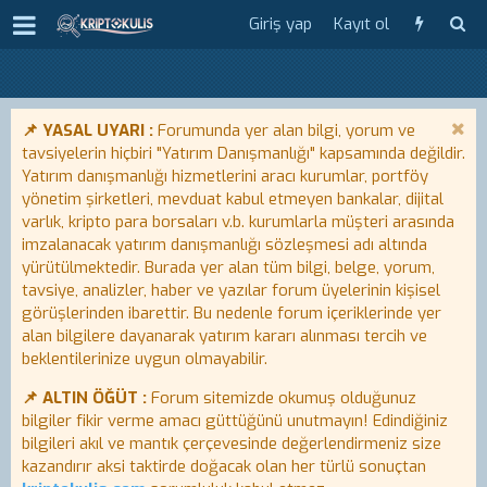
Giriş yap
Kayıt ol
📌 YASAL UYARI :
Forumunda yer alan bilgi, yorum ve
tavsiyelerin hiçbiri "Yatırım Danışmanlığı" kapsamında değildir.
Yatırım danışmanlığı hizmetlerini aracı kurumlar, portföy
yönetim şirketleri, mevduat kabul etmeyen bankalar, dijital
varlık, kripto para borsaları v.b. kurumlarla müşteri arasında
imzalanacak yatırım danışmanlığı sözleşmesi adı altında
yürütülmektedir. Burada yer alan tüm bilgi, belge, yorum,
tavsiye, analizler, haber ve yazılar forum üyelerinin kişisel
görüşlerinden ibarettir. Bu nedenle forum içeriklerinde yer
alan bilgilere dayanarak yatırım kararı alınması tercih ve
beklentilerinize uygun olmayabilir.
📌 ALTIN ÖĞÜT :
Forum sitemizde okumuş olduğunuz
bilgiler fikir verme amacı güttüğünü unutmayın! Edindiğiniz
bilgileri akıl ve mantık çerçevesinde değerlendirmeniz size
kazandırır aksi taktirde doğacak olan her türlü sonuçtan