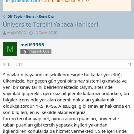
kriptokulis.com
sorumluluk kabul etmez.
Off Topic - Genel - Konu Dışı
Üniversite Tercihi Yapacaklar İçeri
K
B
melif9966
16 Tem 2018
o
a
n
ş
melif9966
M
b
l
Yasaklı Üye
u
a
y
n
16 Tem 2018
u
g
#1
b
ı
Sınavların hayatımızın şekillenmesinde bu kadar yer ettiği
a
ç
ülkemizde, her geçen gün yeni bir sınav sistemi çıkmakta ve
ş
t
yeni bir sınav tarihi belirlenmektedir. Osym, sitesinde
l
a
a
r
yayınladığı gerekli, gereksiz bilgiler ile kafamızı boğarken, bu
t
i
bilgiler içerisinde yer alan önemli noktaları yakalamak
a
h
oldukça zordur. YKS, KPSS, Ales,Dgs, gibi sınavlar hakkında en
n
i
son bilgileri, en iyi şekilde alabileceğiniz
forum.tercihiniyap.net, ayrıca atama puanları, üniversite
taban puanları gibi tercih yapacak kişileri yakından
ilgilendiren konularda da hizmet vermektedir. Site içerisinde