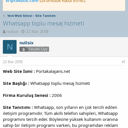
kriptokulis.com
sorumluluk kabul etmez.
Yeni Web Sitesi - Site Tanıtım
Whatsapp toplu mesaj hizmeti
K
B
nullsix
22 Mar 2018
o
a
n
ş
nullsix
N
b
l
Yasaklı Üye
u
a
y
n
22 Mar 2018
u
g
#1
b
ı
Web Site İsmi :
Portakalajans.net
a
ç
ş
t
Site Başlığı :
l
a
Whatsapp toplu mesaj hizmeti
a
r
t
i
Firma Kuruluş Senesi :
2006
a
h
n
i
Site Tanıtımı :
Whatsapp, son yılların en çok tercih edilen
iletişim programıdır. Tüm akıllı telefon sahipleri, Whatsapp
programını tercih eder. Böylesine yüksek kullanım oranına
sahip bir iletişim programı varken, bu programdan reklam