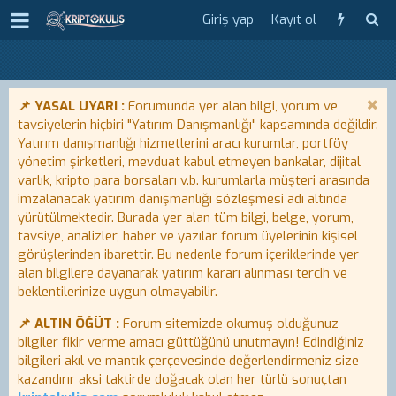
Giriş yap
Kayıt ol
📌 YASAL UYARI :
Forumunda yer alan bilgi, yorum ve
tavsiyelerin hiçbiri "Yatırım Danışmanlığı" kapsamında değildir.
Yatırım danışmanlığı hizmetlerini aracı kurumlar, portföy
yönetim şirketleri, mevduat kabul etmeyen bankalar, dijital
varlık, kripto para borsaları v.b. kurumlarla müşteri arasında
imzalanacak yatırım danışmanlığı sözleşmesi adı altında
yürütülmektedir. Burada yer alan tüm bilgi, belge, yorum,
tavsiye, analizler, haber ve yazılar forum üyelerinin kişisel
görüşlerinden ibarettir. Bu nedenle forum içeriklerinde yer
alan bilgilere dayanarak yatırım kararı alınması tercih ve
beklentilerinize uygun olmayabilir.
📌 ALTIN ÖĞÜT :
Forum sitemizde okumuş olduğunuz
bilgiler fikir verme amacı güttüğünü unutmayın! Edindiğiniz
bilgileri akıl ve mantık çerçevesinde değerlendirmeniz size
kazandırır aksi taktirde doğacak olan her türlü sonuçtan