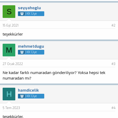
seyyahoglu
S
KK Üye
15 Eyl 2021
#2
teşekkürler
mehmetdugu
M
KK Üye
27 Ocak 2022
#3
Ne kadar farklı numaradan gönderiliyor? Yoksa hepsi tek
numaradan mı?
hamdicelik
H
KK Üye
5 Tem 2023
#4
teşekkürler.