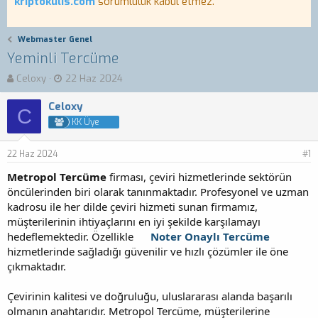
kriptokulis.com
sorumluluk kabul etmez.
Webmaster Genel
Yeminli Tercüme
K
B
Celoxy
22 Haz 2024
o
a
n
ş
Celoxy
C
b
l
KK Üye
u
a
y
n
22 Haz 2024
u
g
#1
b
ı
Metropol Tercüme
firması, çeviri hizmetlerinde sektörün
a
ç
öncülerinden biri olarak tanınmaktadır. Profesyonel ve uzman
ş
t
kadrosu ile her dilde çeviri hizmeti sunan firmamız,
l
a
a
r
müşterilerinin ihtiyaçlarını en iyi şekilde karşılamayı
t
i
hedeflemektedir. Özellikle
Noter Onaylı Tercüme
a
h
hizmetlerinde sağladığı güvenilir ve hızlı çözümler ile öne
n
i
çıkmaktadır.
Çevirinin kalitesi ve doğruluğu, uluslararası alanda başarılı
olmanın anahtarıdır. Metropol Tercüme, müşterilerine