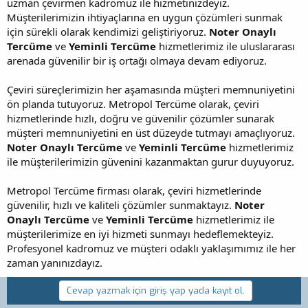
uzman çevirmen kadromuz ile hizmetinizdeyiz.
Müşterilerimizin ihtiyaçlarına en uygun çözümleri sunmak
için sürekli olarak kendimizi geliştiriyoruz.
Noter Onaylı
Tercüme
ve
Yeminli Tercüme
hizmetlerimiz ile uluslararası
arenada güvenilir bir iş ortağı olmaya devam ediyoruz.
Çeviri süreçlerimizin her aşamasında müşteri memnuniyetini
ön planda tutuyoruz. Metropol Tercüme olarak, çeviri
hizmetlerinde hızlı, doğru ve güvenilir çözümler sunarak
müşteri memnuniyetini en üst düzeyde tutmayı amaçlıyoruz.
Noter Onaylı Tercüme
ve
Yeminli Tercüme
hizmetlerimiz
ile müşterilerimizin güvenini kazanmaktan gurur duyuyoruz.
Metropol Tercüme firması olarak, çeviri hizmetlerinde
güvenilir, hızlı ve kaliteli çözümler sunmaktayız.
Noter
Onaylı Tercüme
ve
Yeminli Tercüme
hizmetlerimiz ile
müşterilerimize en iyi hizmeti sunmayı hedeflemekteyiz.
Profesyonel kadromuz ve müşteri odaklı yaklaşımımız ile her
zaman yanınızdayız.
Cevap yazmak için giriş yap yada kayıt ol.