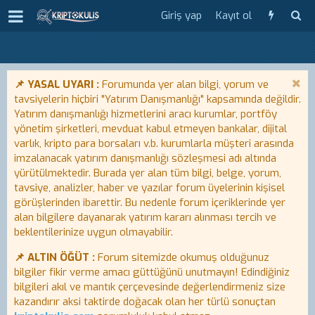
Giriş yap
Kayıt ol
📌 YASAL UYARI :
Forumunda yer alan bilgi, yorum ve
tavsiyelerin hiçbiri "Yatırım Danışmanlığı" kapsamında değildir.
Yatırım danışmanlığı hizmetlerini aracı kurumlar, portföy
yönetim şirketleri, mevduat kabul etmeyen bankalar, dijital
varlık, kripto para borsaları v.b. kurumlarla müşteri arasında
imzalanacak yatırım danışmanlığı sözleşmesi adı altında
yürütülmektedir. Burada yer alan tüm bilgi, belge, yorum,
tavsiye, analizler, haber ve yazılar forum üyelerinin kişisel
görüşlerinden ibarettir. Bu nedenle forum içeriklerinde yer
alan bilgilere dayanarak yatırım kararı alınması tercih ve
beklentilerinize uygun olmayabilir.
📌 ALTIN ÖĞÜT :
Forum sitemizde okumuş olduğunuz
bilgiler fikir verme amacı güttüğünü unutmayın! Edindiğiniz
bilgileri akıl ve mantık çerçevesinde değerlendirmeniz size
kazandırır aksi taktirde doğacak olan her türlü sonuçtan