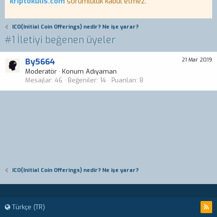
kriptokulis.com
sorumluluk kabul etmez.
ICO(Initial Coin Offerings) nedir? Ne işe yarar?
#1 İletiyi beğenen üyeler
By5664
21 Mar 2019
Moderatör
·
Konum
Adıyaman
Mesajlar
46
Beğeniler
14
Puanları
8
ICO(Initial Coin Offerings) nedir? Ne işe yarar?
Türkçe (TR)