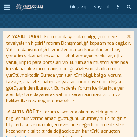
Giriş yap
Kayıt ol
📌 YASAL UYARI :
Forumunda yer alan bilgi, yorum ve
tavsiyelerin hiçbiri "Yatırım Danışmanlığı" kapsamında değildir.
Yatırım danışmanlığı hizmetlerini aracı kurumlar, portföy
yönetim şirketleri, mevduat kabul etmeyen bankalar, dijital
varlık, kripto para borsaları v.b. kurumlarla müşteri arasında
imzalanacak yatırım danışmanlığı sözleşmesi adı altında
yürütülmektedir. Burada yer alan tüm bilgi, belge, yorum,
tavsiye, analizler, haber ve yazılar forum üyelerinin kişisel
görüşlerinden ibarettir. Bu nedenle forum içeriklerinde yer
alan bilgilere dayanarak yatırım kararı alınması tercih ve
beklentilerinize uygun olmayabilir.
📌 ALTIN ÖĞÜT :
Forum sitemizde okumuş olduğunuz
bilgiler fikir verme amacı güttüğünü unutmayın! Edindiğiniz
bilgileri akıl ve mantık çerçevesinde değerlendirmeniz size
kazandırır aksi taktirde doğacak olan her türlü sonuçtan