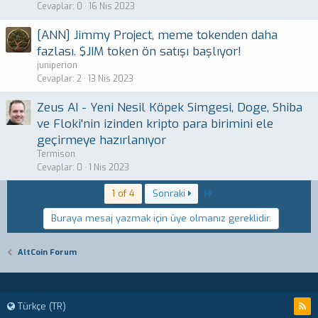
Cevaplar
0
16 Nis 2023
[ANN] Jimmy Project, meme tokenden daha
fazlası. $JIM token ön satışı başlıyor!
juniperion
Cevaplar
2
13 Nis 2023
Zeus AI - Yeni Nesil Köpek Simgesi, Doge, Shiba
ve Floki'nin izinden kripto para birimini ele
geçirmeye hazırlanıyor
Termison
Cevaplar
0
1 Nis 2023
Last
1 of 4
Sonraki
Buraya mesaj yazmak için üye olmanız gereklidir.
AltCoin Forum
Türkçe (TR)