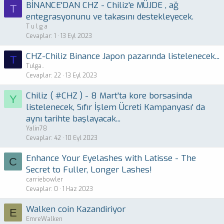
BİNANCE'DAN CHZ - Chiliz'e MÜJDE , ağ
T
entegrasyonunu ve takasını destekleyecek.
T u l g a
Cevaplar
1
13 Eyl 2023
CHZ-Chiliz Binance Japon pazarında listelenecek...
T
Tulga..
Cevaplar
22
13 Eyl 2023
Chiliz ( #CHZ ) - 8 Mart'ta kore borsasinda
Y
listelenecek, Sıfır İşlem Ücreti Kampanyası' da
aynı tarihte başlayacak...
Yalin78
Cevaplar
42
10 Eyl 2023
Enhance Your Eyelashes with Latisse - The
C
Secret to Fuller, Longer Lashes!
carriebowler
Cevaplar
0
1 Haz 2023
Walken coin Kazandiriyor
E
EmreWalken