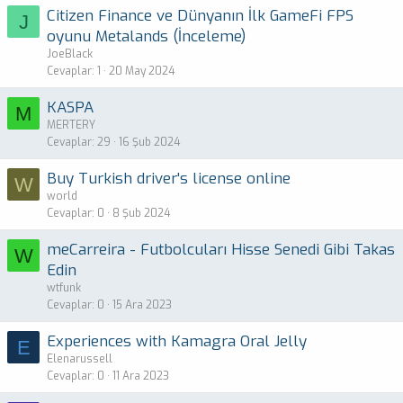
Citizen Finance ve Dünyanın İlk GameFi FPS
J
oyunu Metalands (İnceleme)
JoeBlack
Cevaplar
1
20 May 2024
KASPA
M
MERTERY
Cevaplar
29
16 Şub 2024
Buy Turkish driver's license online
W
world
Cevaplar
0
8 Şub 2024
meCarreira - Futbolcuları Hisse Senedi Gibi Takas
W
Edin
wtfunk
Cevaplar
0
15 Ara 2023
Experiences with Kamagra Oral Jelly
E
Elenarussell
Cevaplar
0
11 Ara 2023