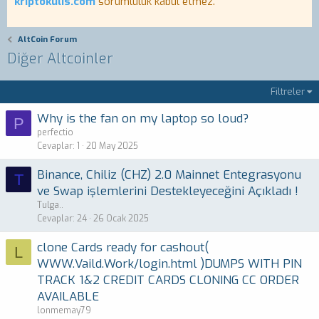
kriptokulis.com
sorumluluk kabul etmez.
AltCoin Forum
Diğer Altcoinler
Filtreler
Why is the fan on my laptop so loud?
P
perfectio
Cevaplar
1
20 May 2025
Binance, Chiliz (CHZ) 2.0 Mainnet Entegrasyonu
T
ve Swap işlemlerini Destekleyeceğini Açıkladı !
Tulga..
Cevaplar
24
26 Ocak 2025
clone Cards ready for cashout(
L
WWW.Vaild.Work/login.html )DUMPS WITH PIN
TRACK 1&2 CREDIT CARDS CLONING CC ORDER
AVAILABLE
lonmemay79