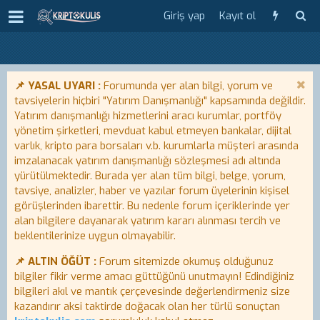
Giriş yap
Kayıt ol
📌 YASAL UYARI :
Forumunda yer alan bilgi, yorum ve
tavsiyelerin hiçbiri "Yatırım Danışmanlığı" kapsamında değildir.
Yatırım danışmanlığı hizmetlerini aracı kurumlar, portföy
yönetim şirketleri, mevduat kabul etmeyen bankalar, dijital
varlık, kripto para borsaları v.b. kurumlarla müşteri arasında
imzalanacak yatırım danışmanlığı sözleşmesi adı altında
yürütülmektedir. Burada yer alan tüm bilgi, belge, yorum,
tavsiye, analizler, haber ve yazılar forum üyelerinin kişisel
görüşlerinden ibarettir. Bu nedenle forum içeriklerinde yer
alan bilgilere dayanarak yatırım kararı alınması tercih ve
beklentilerinize uygun olmayabilir.
📌 ALTIN ÖĞÜT :
Forum sitemizde okumuş olduğunuz
bilgiler fikir verme amacı güttüğünü unutmayın! Edindiğiniz
bilgileri akıl ve mantık çerçevesinde değerlendirmeniz size
kazandırır aksi taktirde doğacak olan her türlü sonuçtan