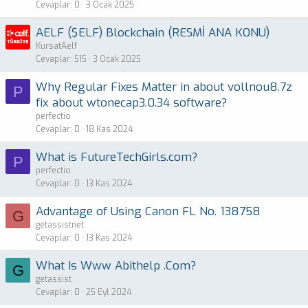
Cevaplar
0
3 Ocak 2025
AELF ($ELF) Blockchain (RESMİ ANA KONU)
KursatAelf
Cevaplar
515
3 Ocak 2025
Why Regular Fixes Matter in about vollnou8.7z
P
fix about wtonecap3.0.34 software?
perfectio
Cevaplar
0
18 Kas 2024
What is FutureTechGirls.com?
P
perfectio
Cevaplar
0
13 Kas 2024
Advantage of Using Canon FL No. 138758
G
getassistnet
Cevaplar
0
13 Kas 2024
What Is Www Abithelp .Com?
G
getassist
Cevaplar
0
25 Eyl 2024