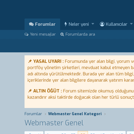
Forumlar
Neler yeni
Kullanıcılar
Yeni mesajlar
Forumlarda ara
📌 YASAL UYARI :
Forumunda yer alan bilgi, yorum ve 
portföy yönetim şirketleri, mevduat kabul etmeyen ban
adı altında yürütülmektedir. Burada yer alan tüm bilgi
içeriklerinde yer alan bilgilere dayanarak yatırım karar
📌 ALTIN ÖĞÜT :
Forum sitemizde okumuş olduğunuz bi
kazandırır aksi taktirde doğacak olan her türlü sonuç
Forumlar
Webmaster Genel Kategori
Webmaster Genel