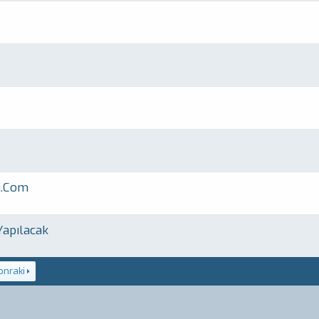
i.Com
Yapılacak
onraki