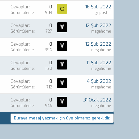
Cevaplar
0
16 Şub 2022
G
Görüntüleme
903
griposter
Cevaplar
0
12 Şub 2022
Görüntüleme
727
megahome
Cevaplar
0
12 Şub 2022
Görüntüleme
996
megahome
Cevaplar
0
11 Şub 2022
Görüntüleme
1,130
megahome
Cevaplar
0
4 Şub 2022
Görüntüleme
712
megahome
Cevaplar
0
31 Ocak 2022
Görüntüleme
946
megahome
Buraya mesaj yazmak için üye olmanız gereklidir.