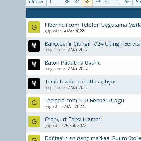
Önceki
1
…
36
37
38
39
40
41
42
So
Fiberindir.com Telefon Uygulama Merk
G
griposter
4 Mar 2022
Bahçeşehir Çilingir 7/24 Çilingir Servisi
megahome
2 Mar 2022
Balon Patlatma Oyunu
megahome
2 Mar 2022
Tıkalı lavabo robotla açılıyor
megahome
2 Mar 2022
Seoiscisi.com SEO Rehber Blogu
G
griposter
2 Mar 2022
Esenyurt Taksi Hizmeti
G
griposter
26 Şub 2022
Doğtaş'ın en genç markası Ruum Store
G