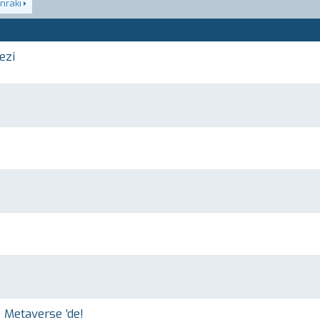
nraki
ezi
 Metaverse ’de!