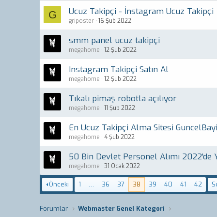
Ucuz Takipçi - İnstagram Ucuz Takipçi
G
griposter
16 Şub 2022
smm panel ucuz takipçi
megahome
12 Şub 2022
Instagram Takipçi Satın Al
megahome
12 Şub 2022
Tıkalı pimaş robotla açılıyor
megahome
11 Şub 2022
En Ucuz Takipçi Alma Sitesi GuncelBay
megahome
4 Şub 2022
50 Bin Devlet Personel Alımı 2022'de 
megahome
31 Ocak 2022
Önceki
1
…
36
37
38
39
40
41
42
S
Forumlar
Webmaster Genel Kategori