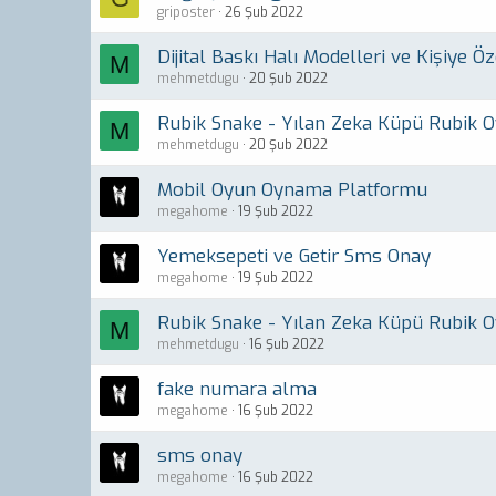
griposter
26 Şub 2022
Dijital Baskı Halı Modelleri ve Kişiye Ö
M
mehmetdugu
20 Şub 2022
Rubik Snake - Yılan Zeka Küpü Rubik 
M
mehmetdugu
20 Şub 2022
Mobil Oyun Oynama Platformu
megahome
19 Şub 2022
Yemeksepeti ve Getir Sms Onay
megahome
19 Şub 2022
Rubik Snake - Yılan Zeka Küpü Rubik 
M
mehmetdugu
16 Şub 2022
fake numara alma
megahome
16 Şub 2022
sms onay
megahome
16 Şub 2022