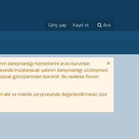
Giriş yap
Kayıt ol
Ara
rım danışmanlığı hizmetlerini aracı kurumlar,
 arasında imzalanacak yatırım danışmanlığı sözleşmesi
 kişisel görüşlerinden ibarettir. Bu nedenle forum
i akıl ve mantık çerçevesinde değerlendirmeniz size