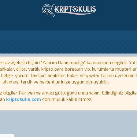
tavsiyelerin hiçbiri "Yatırım Danışmanlığı" kapsamında değildir. Yatı
kalar, dijital varlık, kripto para borsaları v.b. kurumlarla müşteri
, belge, yorum, tavsiye, analizler, haber ve yazılar forum üyelerinin
ı alınması tercih ve beklentilerinize uygun olmayabilir.
lgiler fikir verme amacı güttüğünü unutmayın! Edindiğiniz bilgiler
tan
kriptokulis.com
sorumluluk kabul etmez.