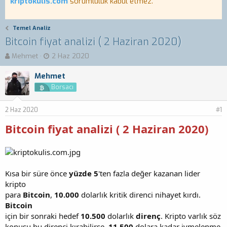
kriptokulis.com
sorumluluk kabul etmez.
Temel Analiz
Bitcoin fiyat analizi ( 2 Haziran 2020)
K
B
Mehmet
2 Haz 2020
o
a
n
ş
Mehmet
b
l
Borsacı
u
a
y
n
2 Haz 2020
u
g
#1
b
ı
Bitcoin fiyat analizi ( 2 Haziran 2020)
a
ç
ş
t
l
a
a
r
t
i
Kısa bir süre önce
yüzde 5
'ten fazla değer kazanan lider
a
h
kripto
n
i
para
Bitcoin
,
10.000
dolarlık kritik direnci nihayet kırdı.
Bitcoin
için bir sonraki hedef
10.500
dolarlık
direnç
. Kripto varlık söz
konusu bu direnci kırabilirse,
11.500
dolara kadar ivmelenme