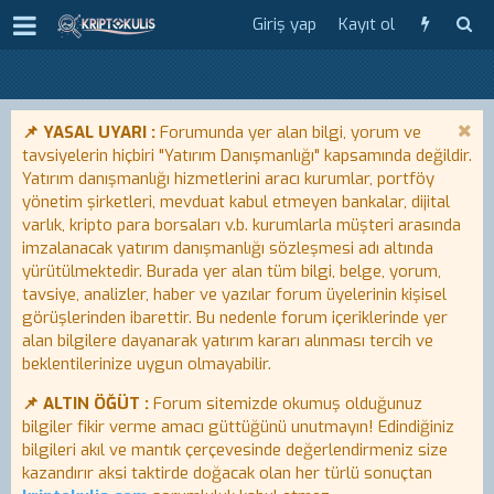
Giriş yap
Kayıt ol
📌 YASAL UYARI :
Forumunda yer alan bilgi, yorum ve
tavsiyelerin hiçbiri "Yatırım Danışmanlığı" kapsamında değildir.
Yatırım danışmanlığı hizmetlerini aracı kurumlar, portföy
yönetim şirketleri, mevduat kabul etmeyen bankalar, dijital
varlık, kripto para borsaları v.b. kurumlarla müşteri arasında
imzalanacak yatırım danışmanlığı sözleşmesi adı altında
yürütülmektedir. Burada yer alan tüm bilgi, belge, yorum,
tavsiye, analizler, haber ve yazılar forum üyelerinin kişisel
görüşlerinden ibarettir. Bu nedenle forum içeriklerinde yer
alan bilgilere dayanarak yatırım kararı alınması tercih ve
beklentilerinize uygun olmayabilir.
📌 ALTIN ÖĞÜT :
Forum sitemizde okumuş olduğunuz
bilgiler fikir verme amacı güttüğünü unutmayın! Edindiğiniz
bilgileri akıl ve mantık çerçevesinde değerlendirmeniz size
kazandırır aksi taktirde doğacak olan her türlü sonuçtan