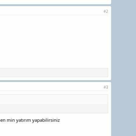
#2
#3
sen min yatırım yapabilirsiniz