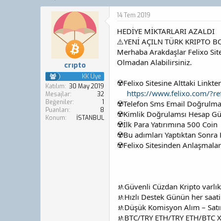
o
a
n
ş
14 Tem 2019
b
l
HEDİYE MİKTARLARI AZALDI
u
a
y
n
⚠️YENİ AÇILN TÜRK KRIPTO B
u
g
Merhaba Arakdaşlar Felixo Site
b
ı
Olmadan Alabilirsiniz.
crıpto
a
ç
ş
t
KK Üye
☢️Felixo Sitesine Alttaki Linkt
l
a
Katılım
30 May 2019
https://www.felixo.com/?r
a
r
Mesajlar
32
Beğeniler
1
t
i
☢️Telefon Sms Email Doğrulma
Puanları
8
a
h
☢️Kimlik Doğrulamsı Hesap Güv
Konum
İSTANBUL
n
i
☢️İlk Para Yatırımına 500 Coin
☢️Bu adımları Yaptıktan Sonra
☢️Felixo Sitesinden Anlaşmalar
🚸Güvenli Cüzdan Kripto varlık
🚸Hızlı Destek Günün her saatin
🚸Düşük Komisyon Alım – Satım
🚸BTC/TRY ETH/TRY ETH/BTC XP