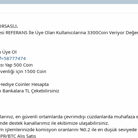
ORSASI⚠️
si REFERANS İle Üye Olan Kullanıcılarına 3300Coin Veriyor Değer
en Üye Ol
ef=58777474
sı Yap 500 Coin
enliği için 1500 Coin
 Hediye Coinler Hesapta
ı Bankalara TL Çekebilirsiniz
larınız, en güvenli ortamlarda çevrimdışı cüzdanlarda muhafaza ed
de destek kanallarımız ile ekibimize ulaşabilirsiniz.
 işlemlerinizde komisyon oranlarını %0.2 ile en düşük seviyede 
R/BTC Alış Satış