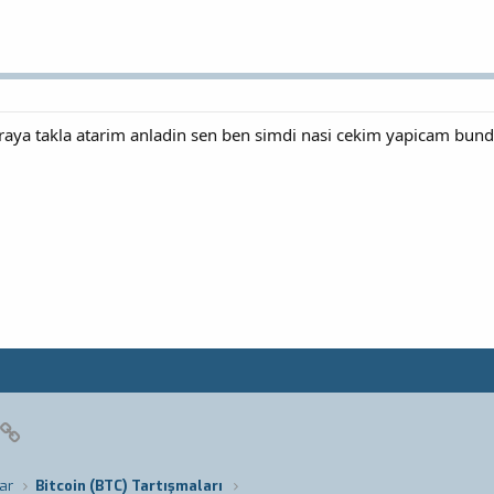
raya takla atarim anladin sen ben simdi nasi cekim yapicam bunda
pp
posta
Link
ar
Bitcoin (BTC) Tartışmaları