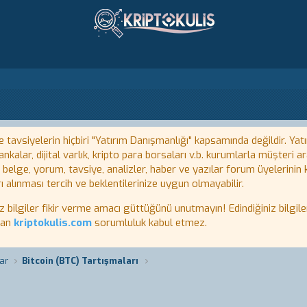
tavsiyelerin hiçbiri "Yatırım Danışmanlığı" kapsamında değildir. Yatı
kalar, dijital varlık, kripto para borsaları v.b. kurumlarla müşteri
, belge, yorum, tavsiye, analizler, haber ve yazılar forum üyelerinin
ı alınması tercih ve beklentilerinize uygun olmayabilir.
lgiler fikir verme amacı güttüğünü unutmayın! Edindiğiniz bilgiler
tan
kriptokulis.com
sorumluluk kabul etmez.
ar
Bitcoin (BTC) Tartışmaları