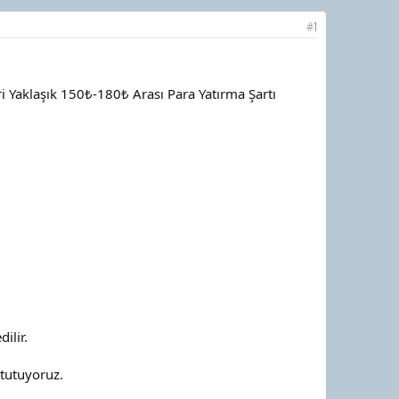
#1
i Yaklaşık 150₺-180₺ Arası Para Yatırma Şartı
ilir.
tutuyoruz.