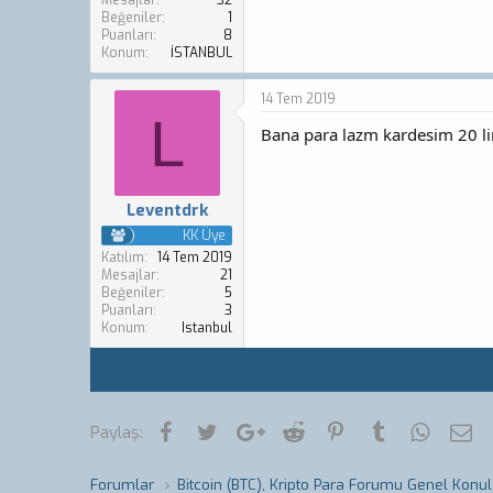
Mesajlar
32
Beğeniler
1
Puanları
8
Konum
İSTANBUL
14 Tem 2019
L
Bana para lazm kardesim 20 li
Leventdrk
KK Üye
Katılım
14 Tem 2019
Mesajlar
21
Beğeniler
5
Puanları
3
Konum
Istanbul
Facebook
Twitter
Google+
Reddit
Pinterest
Tumblr
WhatsA
E-
Paylaş:
Forumlar
Bitcoin (BTC), Kripto Para Forumu Genel Konul