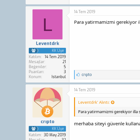
14 Tem 2019
L
Para yatirmamizmi gerekiyor il
Leventdrk
KK Üye
Katılım
14 Tem 2019
Mesajlar
21
Beğeniler
5
Puanları
3
B
crıpto
Konum
Istanbul
e
ğ
e
14 Tem 2019
n
i
Leventdrk' Alıntı:
l
e
Para yatirmamizmi gerekiyor illa 
r
:
crıpto
merhaba siteyi güvenle kullanab
KK Üye
Katılım
30 May 2019