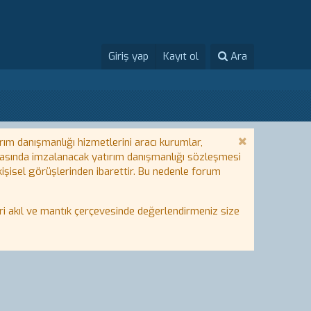
Giriş yap
Kayıt ol
Ara
rım danışmanlığı hizmetlerini aracı kurumlar,
 arasında imzalanacak yatırım danışmanlığı sözleşmesi
 kişisel görüşlerinden ibarettir. Bu nedenle forum
i akıl ve mantık çerçevesinde değerlendirmeniz size