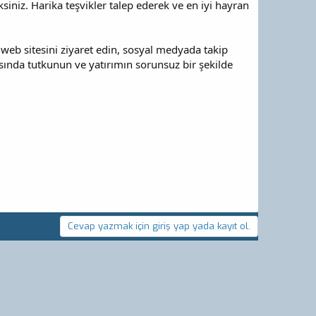
ksiniz. Harika teşvikler talep ederek ve en iyi hayran
web sitesini ziyaret edin, sosyal medyada takip
asında tutkunun ve yatırımın sorunsuz bir şekilde
Cevap yazmak için giriş yap yada kayıt ol.