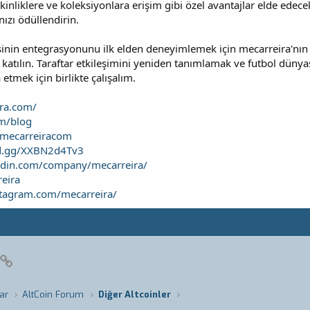
tkinliklere ve koleksiyonlara erişim gibi özel avantajlar elde edece
ızı ödüllendirin.
sinin entegrasyonunu ilk elden deneyimlemek için mecarreira'nın 
 katılın. Taraftar etkileşimini yeniden tanımlamak ve futbol düny
etmek için birlikte çalışalım.
ira.com/
om/blog
m/mecarreiracom
rd.gg/XXBN2d4Tv3
edin.com/company/mecarreira/
reira
stagram.com/mecarreira/
pp
posta
Link
ar
AltCoin Forum
Diğer Altcoinler