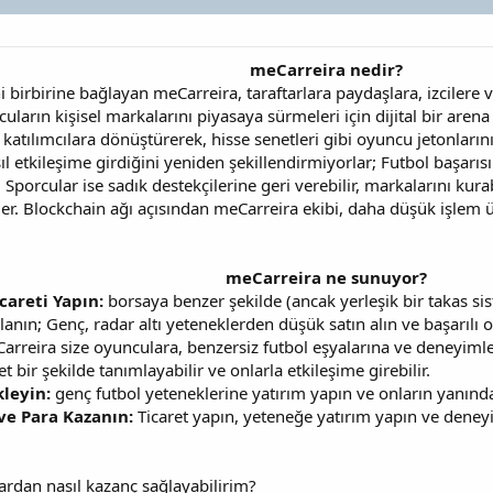
meCarreira nedir?
ni birbirine bağlayan meCarreira, taraftarlara paydaşlara, izcilere 
arın kişisel markalarını piyasaya sürmeleri için dijital bir arena s
tılımcılara dönüştürerek, hisse senetleri gibi oyuncu jetonlarını 
ıl etkileşime girdiğini yeniden şekillendirmiyorlar; Futbol başarısı
porcular ise sadık destekçilerine geri verebilir, markalarını kurabi
ler. Blockchain ağı açısından meCarreira ekibi, daha düşük işlem ü
meCarreira ne sunuyor?
careti Yapın:
borsaya benzer şekilde (ancak yerleşik bir takas sis
llanın; Genç, radar altı yeteneklerden düşük satın alın ve başarılı 
rreira size oyunculara, benzersiz futbol eşyalarına ve deneyimler
net bir şekilde tanımlayabilir ve onlarla etkileşime girebilir.
leyin:
genç futbol yeteneklerine yatırım yapın ve onların yanında
ve Para Kazanın:
Ticaret yapın, yeteneğe yatırım yapın ve deneyim
rdan nasıl kazanç sağlayabilirim?