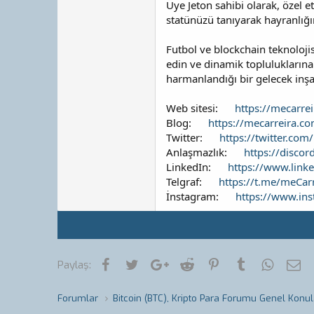
Üye Jeton sahibi olarak, özel e
statünüzü tanıyarak hayranlığın
Futbol ve blockchain teknoloji
edin ve dinamik topluluklarına
harmanlandığı bir gelecek inşa 
Web sitesi:
https://mecarre
Blog:
https://mecarreira.c
Twitter:
https://twitter.co
Anlaşmazlık:
https://disco
LinkedIn:
https://www.link
Telgraf:
https://t.me/meCar
İnstagram:
https://www.in
Facebook
Twitter
Google+
Reddit
Pinterest
Tumblr
WhatsA
E-
Paylaş:
Forumlar
Bitcoin (BTC), Kripto Para Forumu Genel Konul