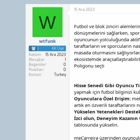
o
a
n
ş
15 Ara 2023
b
l
W
u
a
y
n
Futbol ve blok zinciri alemleri
u
g
dönüşmelerini sağlarken, sporcul
b
ı
oyuncunun yolculuğunda aktif ka
wtfunk
a
ç
taraftarların ve sporcuların nas
ş
t
KK Üye
masada oturmasını sağlıyorlar. S
l
a
Katılım
15 Ara 2023
ekosistemde araçsallaştırabilir
a
r
Mesajlar
1
Beğeniler
0
t
i
Poligonu seçti
Puanları
0
a
h
Konum
Turkey
n
i
Hisse Senedi Gibi Oyuncu Ti
yapmak için futbol bilginizi ku
Oyunculara Özel Erişim:
meCa
artık en özverili taraftarlarını 
Yükselen Yetenekleri Destek
İzci olun, Deneyim Kazanın 
tablosunda yükselin.
meCarreira üzerinden oyuncula