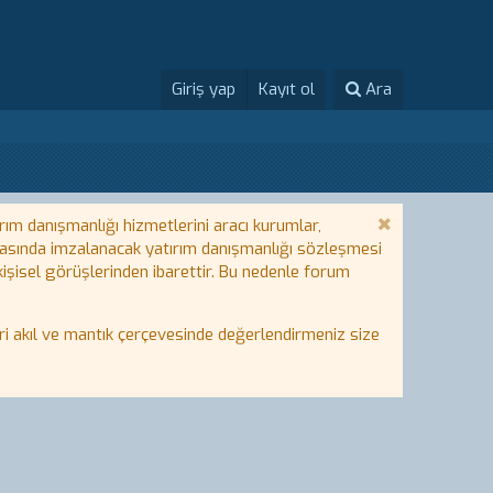
Giriş yap
Kayıt ol
Ara
rım danışmanlığı hizmetlerini aracı kurumlar,
 arasında imzalanacak yatırım danışmanlığı sözleşmesi
 kişisel görüşlerinden ibarettir. Bu nedenle forum
i akıl ve mantık çerçevesinde değerlendirmeniz size