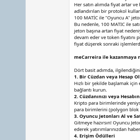
Her satın alımda fiyat artar ve
adlandırılan bir protokol kullan
100 MATİC ile "Oyuncu A" jetonl
Bu nedenle, 100 MATIC ile satın
jeton başına artan fiyat neden
devam eder ve token fiyatını pi
fiyat düşerek sonraki işlemlerd
meCarreira ile kazanmaya na
Dört basit adımda, ilgilendiğin
1. Bir Cüzdan veya Hesap O
Hızlı bir şekilde başlamak içi
bağlantı kurun.
2. Cüzdanınızı veya Hesabın
Kripto para birimlerinde yeniyse
para birimlerini (polygon blok zi
3. Oyuncu Jetonları Al ve Sa
Gitmeye hazırsın! Oyuncu Jeton
ederek yatırımlarınızdan haber
4. Erişim Ödülleri