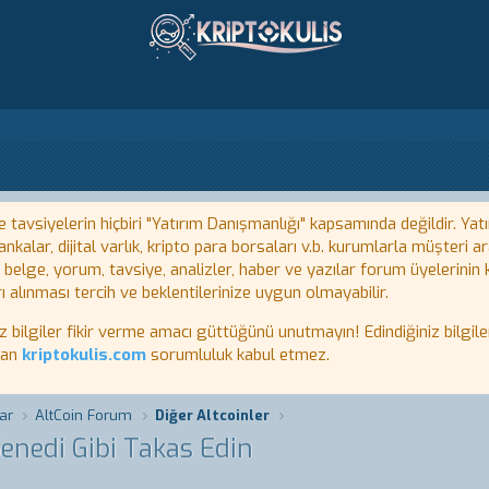
tavsiyelerin hiçbiri "Yatırım Danışmanlığı" kapsamında değildir. Yatı
kalar, dijital varlık, kripto para borsaları v.b. kurumlarla müşteri
, belge, yorum, tavsiye, analizler, haber ve yazılar forum üyelerinin
ı alınması tercih ve beklentilerinize uygun olmayabilir.
lgiler fikir verme amacı güttüğünü unutmayın! Edindiğiniz bilgiler
tan
kriptokulis.com
sorumluluk kabul etmez.
ar
AltCoin Forum
Diğer Altcoinler
enedi Gibi Takas Edin