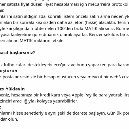
 her satışta fiyat düşer. Fiyat hesaplaması için meCarreira protok
ır.
arını satın aldığınızda, sonraki işlem önceki satın alma nedeniyle
 alan bir sonraki kişi sizden daha az jeton (hisse) alacaktır. Ters
iyle karşılığında muhtemelen 100'den fazla MATİK alırsınız. Bu m
yasa faaliyetine göre dinamik olarak ayarlar. Benzer şekilde, biris
en alınan MATİK miktarını etkiler.
sıl başlarsınız?
iz futbolcuları destekleyebileceğiniz ve bunu yaparken para kazana
luşturun
n e-posta adresinizle bir hesap oluşturun veya mevcut bir web3 c
ızı Yükleyin
niz, hesabınıza bir kredi kartı veya Apple Pay ile para yatırabilirs
nciri aracılığıyla) kolayca yatırabilirler.
t
larını hisse senetleriyle aynı şekilde ticarete başlayın. Günlük 
dar olun.