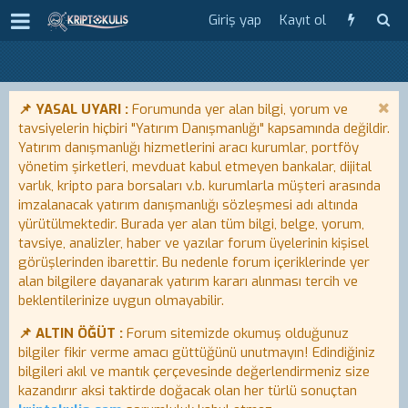
Giriş yap
Kayıt ol
📌 YASAL UYARI :
Forumunda yer alan bilgi, yorum ve
tavsiyelerin hiçbiri "Yatırım Danışmanlığı" kapsamında değildir.
Yatırım danışmanlığı hizmetlerini aracı kurumlar, portföy
yönetim şirketleri, mevduat kabul etmeyen bankalar, dijital
varlık, kripto para borsaları v.b. kurumlarla müşteri arasında
imzalanacak yatırım danışmanlığı sözleşmesi adı altında
yürütülmektedir. Burada yer alan tüm bilgi, belge, yorum,
tavsiye, analizler, haber ve yazılar forum üyelerinin kişisel
görüşlerinden ibarettir. Bu nedenle forum içeriklerinde yer
alan bilgilere dayanarak yatırım kararı alınması tercih ve
beklentilerinize uygun olmayabilir.
📌 ALTIN ÖĞÜT :
Forum sitemizde okumuş olduğunuz
bilgiler fikir verme amacı güttüğünü unutmayın! Edindiğiniz
bilgileri akıl ve mantık çerçevesinde değerlendirmeniz size
kazandırır aksi taktirde doğacak olan her türlü sonuçtan