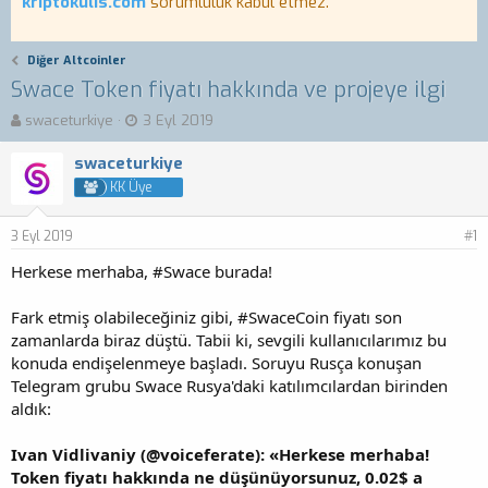
kriptokulis.com
sorumluluk kabul etmez.
Diğer Altcoinler
Swace Token fiyatı hakkında ve projeye ilgi
K
B
swaceturkiye
3 Eyl 2019
o
a
n
ş
swaceturkiye
b
l
KK Üye
u
a
y
n
3 Eyl 2019
u
g
#1
b
ı
Herkese merhaba, #Swace burada!
a
ç
ş
t
Fark etmiş olabileceğiniz gibi, #SwaceCoin fiyatı son
l
a
a
r
zamanlarda biraz düştü. Tabii ki, sevgili kullanıcılarımız bu
t
i
konuda endişelenmeye başladı. Soruyu Rusça konuşan
a
h
Telegram grubu Swace Rusya'daki katılımcılardan birinden
n
i
aldık:
Ivan Vidlivaniy (@voiceferate): «Herkese merhaba!
Token fiyatı hakkında ne düşünüyorsunuz, 0.02$ a