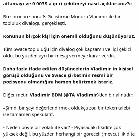
atlamayı ve 0.003$ a geri çekilmeyi nasıl açıklarsınız?»
Bu sorudan sonra İş Geliştirme Müdürü Vladimir ile bir
topluluk diyaloğu gerçekleşti.
Konunun birçok kişi için önemli olduğunu düşünüyoruz.
Tüm Swace topluluğu için diyalog çok kapsamlı ve ilgi çekici
oldu, bu yüzden ayrı bir mesaj vermeye karar verdik.
Daha fazla ifade edilen düşüncelerin Vladimir'in kişisel
görüşü olduğunu ve Swace şirketinin resmi bir
pozisyonu olmadığını hemen belirtmek isteriz.
Diğer metin
Vladimir BDM (@TA_Vladimir)
’den bir alıntıdır:
«Şimdi bir şeyi değerlendirmek oldukça zor, bir token talebi
ise tamamen spekülatif.
• Neden böyle bir volatilite var? - Piyasadaki likidite çok
yüksek değil, bu yüzden herhangi bir göreceli (mevcut likidite