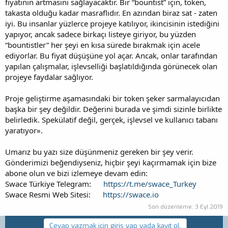
fiyatının artmasını sağlayacaktır. Bir “bountist” için, token,
takasta olduğu kadar masraflıdır. En azından biraz sat - zaten
iyi. Bu insanlar yüzlerce projeye katılıyor, ikincisinin istediğini
yapıyor, ancak sadece birkaçı listeye giriyor, bu yüzden
“bountistler” her şeyi en kısa sürede bırakmak için acele
ediyorlar. Bu fiyat düşüşüne yol açar. Ancak, onlar tarafından
yapılan çalışmalar, işlevselliği başlatıldığında görünecek olan
projeye faydalar sağlıyor.
Proje geliştirme aşamasındaki bir token şeker sarmalayıcıdan
başka bir şey değildir. Değerini burada ve şimdi sizinle birlikte
belirledik. Spekülatif değil, gerçek, işlevsel ve kullanıcı tabanı
yaratıyor».
Umarız bu yazı size düşünmeniz gereken bir şey verir.
Gönderimizi beğendiyseniz, hiçbir şeyi kaçırmamak için bize
abone olun ve bizi izlemeye devam edin:
Swace Türkiye Telegram:
https://t.me/swace_Turkey
Swace Resmi Web Sitesi:
https://swace.io
Son düzenleme:
3 Eyl 2019
Cevap yazmak için giriş yap yada kayıt ol.