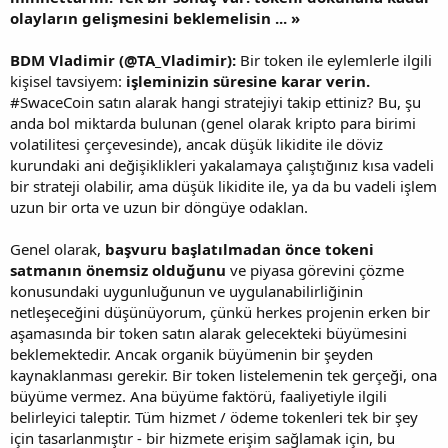
olayların gelişmesini beklemelisin ... »
BDM Vladimir (@TA_Vladimir):
Bir token ile eylemlerle ilgili
kişisel tavsiyem:
işleminizin süresine karar verin.
#SwaceCoin satın alarak hangi stratejiyi takip ettiniz? Bu, şu
anda bol miktarda bulunan (genel olarak kripto para birimi
volatilitesi çerçevesinde), ancak düşük likidite ile döviz
kurundaki ani değişiklikleri yakalamaya çalıştığınız kısa vadeli
bir strateji olabilir, ama düşük likidite ile, ya da bu vadeli işlem
uzun bir orta ve uzun bir döngüye odaklan.
Genel olarak,
başvuru başlatılmadan önce tokeni
satmanın önemsiz olduğunu
ve piyasa görevini çözme
konusundaki uygunluğunun ve uygulanabilirliğinin
netleşeceğini düşünüyorum, çünkü herkes projenin erken bir
aşamasında bir token satın alarak gelecekteki büyümesini
beklemektedir. Ancak organik büyümenin bir şeyden
kaynaklanması gerekir. Bir token listelemenin tek gerçeği, ona
büyüme vermez. Ana büyüme faktörü, faaliyetiyle ilgili
belirleyici taleptir. Tüm hizmet / ödeme tokenleri tek bir şey
için tasarlanmıştır - bir hizmete erişim sağlamak için, bu