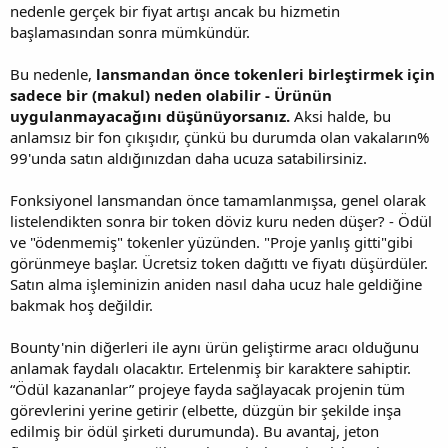
nedenle gerçek bir fiyat artışı ancak bu hizmetin
başlamasından sonra mümkündür.
Bu nedenle,
lansmandan önce tokenleri birleştirmek için
sadece bir (makul) neden olabilir - Ürünün
uygulanmayacağını düşünüyorsanız.
Aksi halde, bu
anlamsız bir fon çıkışıdır, çünkü bu durumda olan vakaların%
99'unda satın aldığınızdan daha ucuza satabilirsiniz.
Fonksiyonel lansmandan önce tamamlanmışsa, genel olarak
listelendikten sonra bir token döviz kuru neden düşer? - Ödül
ve "ödenmemiş" tokenler yüzünden. "Proje yanlış gitti"gibi
görünmeye başlar. Ücretsiz token dağıttı ve fiyatı düşürdüler.
Satın alma işleminizin aniden nasıl daha ucuz hale geldiğine
bakmak hoş değildir.
Bounty'nin diğerleri ile aynı ürün geliştirme aracı olduğunu
anlamak faydalı olacaktır. Ertelenmiş bir karaktere sahiptir.
“Ödül kazananlar” projeye fayda sağlayacak projenin tüm
görevlerini yerine getirir (elbette, düzgün bir şekilde inşa
edilmiş bir ödül şirketi durumunda). Bu avantaj, jeton