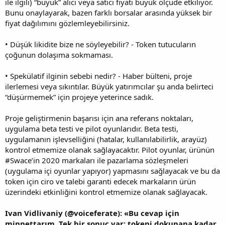
ile ilgili) “büyük” alıcı veya satıcı fiyatı büyük ölçüde etkiliyor.
Bunu onaylayarak, bazen farklı borsalar arasında yüksek bir
fiyat dağılımını gözlemleyebilirsiniz.
• Düşük likidite bize ne söyleyebilir? - Token tutucuların
çoğunun dolaşıma sokmaması.
• Spekülatif ilginin sebebi nedir? - Haber bülteni, proje
ilerlemesi veya sıkıntılar. Büyük yatırımcılar şu anda belirteci
“düşürmemek” için projeye yeterince sadık.
Proje geliştirmenin başarısı için ana referans noktaları,
uygulama beta testi ve pilot oyunlarıdır. Beta testi,
uygulamanın işlevselliğini (hatalar, kullanılabilirlik, arayüz)
kontrol etmemize olanak sağlayacaktır. Pilot oyunlar, ürünün
#Swace’in 2020 markaları ile pazarlama sözleşmeleri
(uygulama içi oyunlar yapıyor) yapmasını sağlayacak ve bu da
token için ciro ve talebi garanti edecek markaların ürün
üzerindeki etkinliğini kontrol etmemize olanak sağlayacak.
Ivan Vidlivaniy (@voiceferate): «Bu cevap için
minnettarım. Tek bir sonuç var: tokeni dokunana kadar