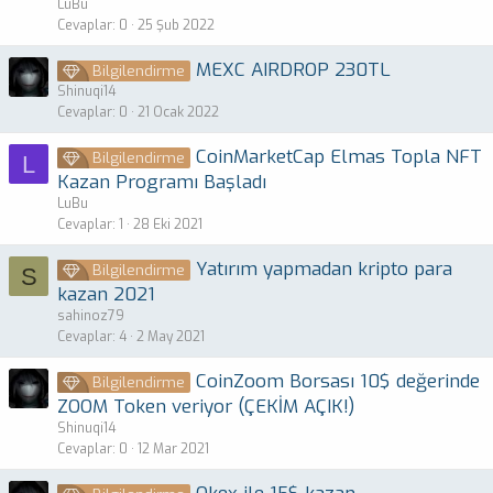
LuBu
Cevaplar
0
25 Şub 2022
MEXC AIRDROP 230TL
Bilgilendirme
Shinuqi14
Cevaplar
0
21 Ocak 2022
CoinMarketCap Elmas Topla NFT
Bilgilendirme
L
Kazan Programı Başladı
LuBu
Cevaplar
1
28 Eki 2021
Yatırım yapmadan kripto para
Bilgilendirme
S
kazan 2021
sahinoz79
Cevaplar
4
2 May 2021
CoinZoom Borsası 10$ değerinde
Bilgilendirme
ZOOM Token veriyor (ÇEKİM AÇIK!)
Shinuqi14
Cevaplar
0
12 Mar 2021