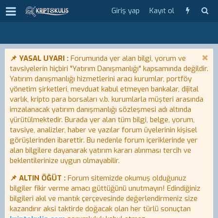
Giriş yap
Kayıt ol
📌 YASAL UYARI :
Forumunda yer alan bilgi, yorum ve
tavsiyelerin hiçbiri "Yatırım Danışmanlığı" kapsamında değildir.
Yatırım danışmanlığı hizmetlerini aracı kurumlar, portföy
yönetim şirketleri, mevduat kabul etmeyen bankalar, dijital
varlık, kripto para borsaları v.b. kurumlarla müşteri arasında
imzalanacak yatırım danışmanlığı sözleşmesi adı altında
yürütülmektedir. Burada yer alan tüm bilgi, belge, yorum,
tavsiye, analizler, haber ve yazılar forum üyelerinin kişisel
görüşlerinden ibarettir. Bu nedenle forum içeriklerinde yer
alan bilgilere dayanarak yatırım kararı alınması tercih ve
beklentilerinize uygun olmayabilir.
📌 ALTIN ÖĞÜT :
Forum sitemizde okumuş olduğunuz
bilgiler fikir verme amacı güttüğünü unutmayın! Edindiğiniz
bilgileri akıl ve mantık çerçevesinde değerlendirmeniz size
kazandırır aksi taktirde doğacak olan her türlü sonuçtan