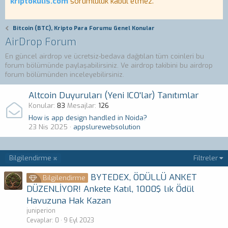
kriptokulis.com
sorumluluk kabul etmez.
Bitcoin (BTC), Kripto Para Forumu Genel Konular
AirDrop Forum
En güncel airdrop ve ücretsiz-bedava dağıtılan tüm coinleri bu
forum bölümünde paylaşabilirsiniz. Ve airdrop takibini bu airdrop
forum bölümünden inceleyebilirsiniz.
Altcoin Duyuruları (Yeni ICO'lar) Tanıtımlar
Konular
83
Mesajlar
126
How is app design handled in Noida?
23 Nis 2025
appslurewebsolution
Bilgilendirme
Filtreler
BYTEDEX, ÖDÜLLÜ ANKET
Bilgilendirme
DÜZENLİYOR! Ankete Katıl, 1000$ lık Ödül
Havuzuna Hak Kazan
juniperion
Cevaplar
0
9 Eyl 2023