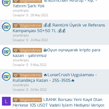
🚀🚀Omchain Airdrop - Kyc -
Bilgilendirme
Yatırım Şartı Yok
smartkripto
Cevaplar
0
28 May 2022
💰💰 Raintürk Üyelik ve Referans
Bilgilendirme
Kampanyası 50+50 TL 💰💰
smartkripto
Cevaplar
0
24 May 2022
🚁Oyun oynayarak kripto para
Bilgilendirme
kazan - yatırımsız
smartkripto
Cevaplar
0
9 May 2022
🔥LunarCrush Uygulaması -
Bilgilendirme
Kullandıkça Kazan - 25$-350$🔥
smartkripto
Cevaplar
0
24 Nis 2022
LBANK Borsası Yeni Kayıt Olan
Bilgilendirme
L
Herkese 10$ USDT Vadeli İşlem Hediyesi Veriyor.