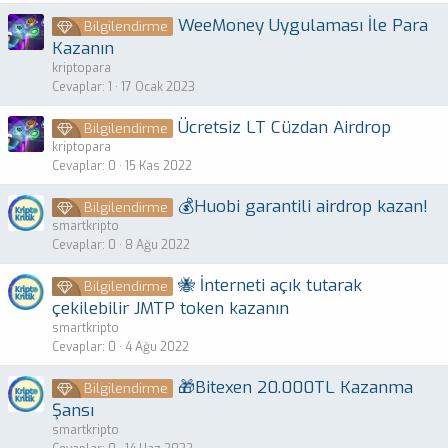
WeeMoney Uygulaması İle Para
Bilgilendirme
Kazanın
kriptopara
Cevaplar
1
17 Ocak 2023
Ücretsiz LT Cüzdan Airdrop
Bilgilendirme
kriptopara
Cevaplar
0
15 Kas 2022
💰Huobi garantili airdrop kazan!
Bilgilendirme
smartkripto
Cevaplar
0
8 Ağu 2022
🐝 İnterneti açık tutarak
Bilgilendirme
çekilebilir JMTP token kazanın
smartkripto
Cevaplar
0
4 Ağu 2022
🎁Bitexen 20.000TL Kazanma
Bilgilendirme
Şansı
smartkripto