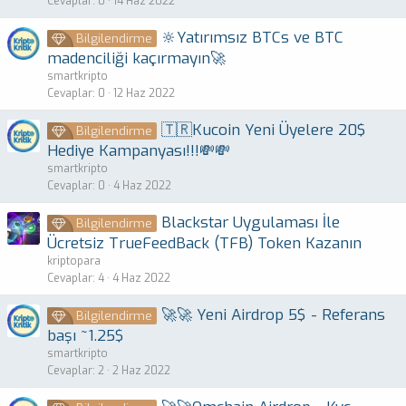
Cevaplar
0
14 Haz 2022
🔆Yatırımsız BTCs ve BTC
Bilgilendirme
madenciliği kaçırmayın🚀
smartkripto
Cevaplar
0
12 Haz 2022
🇹🇷Kucoin Yeni Üyelere 20$
Bilgilendirme
Hediye Kampanyası!!!💸💸
smartkripto
Cevaplar
0
4 Haz 2022
Blackstar Uygulaması İle
Bilgilendirme
Ücretsiz TrueFeedBack (TFB) Token Kazanın
kriptopara
Cevaplar
4
4 Haz 2022
🚀🚀 Yeni Airdrop 5$ - Referans
Bilgilendirme
başı ~1.25$
smartkripto
Cevaplar
2
2 Haz 2022